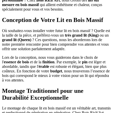
personnalisé
? Chez
Bois Rich'Art
, nous créons des
lits sur
mesure en bois massif
qui allient esthétisme et chaleur, conçus
spécialement pour vous et vos besoins.
Conception de Votre Lit en Bois Massif
Où souhaitez-vous installer votre futur lit en bois massif ? Quelle est
la taille de la pièce, et préférez-vous un
très grand lit (King)
ou un
grand lit (Queen)
? Ces questions, nous les aborderons lors de
notre première rencontre pour bien comprendre vos attentes et vous
offrir une solution parfaitement adaptée.
Lors de la conception, nous vous guiderons dans le choix de
l'
essence de bois
et de la
finition
. Par exemple, le
pin
est léger et
abordable, tandis que l'
érable
est robuste et élégant, bien que plus
coûteux. En fonction de votre
budget
, nous trouverons l’essence de
bois qui correspond le mieux à votre vision pour un lit qui répondra
à vos attentes.
Montage Traditionnel pour une
Durabilité Exceptionnelle
Le montage de chaque lit en bois massif est un véritable art, transmis
et perfectionné de génération en génération. Chez Bois Rich'Art,